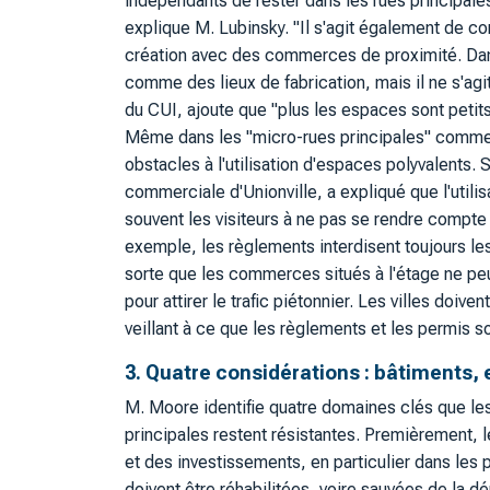
indépendants de rester dans les rues principales.
explique M. Lubinsky. "Il s'agit également de c
création avec des commerces de proximité. Dan
comme des lieux de fabrication, mais il ne s'ag
du CUI, ajoute que "plus les espaces sont petits,
Même dans les "micro-rues principales" comme Un
obstacles à l'utilisation d'espaces polyvalents.
commerciale d'Unionville, a expliqué que l'util
souvent les visiteurs à ne pas se rendre compte q
exemple, les règlements interdisent toujours le
sorte que les commerces situés à l'étage ne peu
pour attirer le trafic piétonnier. Les villes doive
veillant à ce que les règlements et les permis
3. Quatre considérations : bâtiments, 
M. Moore identifie quatre domaines clés que les 
principales restent résistantes. Premièrement,
et des investissements, en particulier dans les p
doivent être réhabilitées, voire sauvées de la d