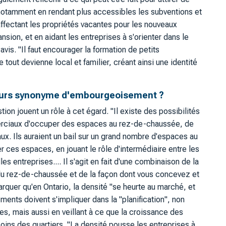
otamment en rendant plus accessibles les subventions et
ffectant les propriétés vacantes pour les nouveaux
sion, et en aidant les entreprises à s'orienter dans le
vis. "Il faut encourager la formation de petits
tout devienne local et familier, créant ainsi une identité
oujours synonyme d'embourgeoisement ?
ion jouent un rôle à cet égard. "Il existe des possibilités
rciaux d'occuper des espaces au rez-de-chaussée, de
aux. Ils auraient un bail sur un grand nombre d'espaces au
r ces espaces, en jouant le rôle d'intermédiaire entre les
les entreprises.... Il s'agit en fait d'une combinaison de la
du rez-de-chaussée et de la façon dont vous concevez et
arquer qu'en Ontario, la densité "se heurte au marché, et
ents doivent s'impliquer dans la "planification", non
s, mais aussi en veillant à ce que la croissance des
ns des quartiers. "La densité pousse les entreprises à