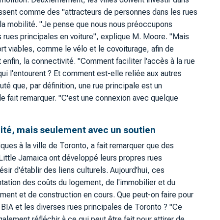
agissent comme des "attracteurs de personnes dans les rues
e la mobilité. "Je pense que nous nous préoccupons
es rues principales en voiture", explique M. Moore. "Mais
t viables, comme le vélo et le covoiturage, afin de
t enfin, la connectivité. "Comment faciliter l'accès à la rue
ui l'entourent ? Et comment est-elle reliée aux autres
té que, par définition, une rue principale est un
lle fait remarquer. "C'est une connexion avec quelque
quité, mais seulement avec un soutien
es à la ville de Toronto, a fait remarquer que des
ittle Jamaica ont développé leurs propres rues
ésir d'établir des liens culturels. Aujourd'hui, ces
ation des coûts du logement, de l'immobilier et du
ent et de construction en cours. Que peut-on faire pour
 BIA et les diverses rues principales de Toronto ? "Ce
également réfléchir à ce qui peut être fait pour attirer de