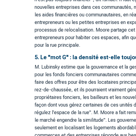
nouvelles entreprises dans ces communautés, n
les aides financières ou communautaires, en réa
entrepreneurs ou les petites entreprises en expan
processus de relocalisation. Moore partage cet a
entrepreneurs pour habiter ces espaces, afin que 
pour la rue principale.
5. Le "mot G" : la densité est-elle t
M. Lubinsky estime que la gouvernance et la gest
pour les fonds fonciers communautaires comme
faire des offres pour être des locataires princip
rez-de-chaussée, et ils pourraient vraiment gére
propriétaires fonciers, les bailleurs et les nouvel
façon dont vous gérez certaines de ces unités 
régulez l'espace de la rue". M. Moore a fait rem
le marché engendre la similitude". Les gouvernem
seulement en localisant les logements abordable
commerces et des entreprises réponde aux besoi