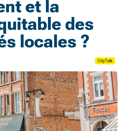
nt et la
quitable des
s locales ?
CityTalk