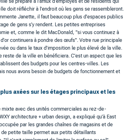
le se prépare à l'afflux d'employés et de résidents qui
lle doit réfléchir à l'endroit où les gens se rassembleront.
mmente Janette, il faut beaucoup plus d'espaces publics
tage de gens s'y rendent. Les petites entreprises
omie et, comme le dit MacDonald, "si vous continuez à
s d'or continuera à pondre des œufs". Votre rue principale
vée ou dans le taux d'imposition le plus élevé de la ville.
 reste de la ville en bénéficiera. C'est un aspect que les
tablissent des budgets pour les centres-villes. Les
Mais nous avons besoin de budgets de fonctionnement et
 plus axées sur les étages principaux et les
e mixte avec des unités commerciales au rez-de-
WXY architecture + urban design, a expliqué qu'à East
ce occupée par les grandes chaînes de magasins et de
de petite taille permet aux petits détaillants