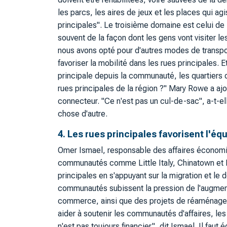
les parcs, les aires de jeux et les places qui 
principales". Le troisième domaine est celui d
souvent de la façon dont les gens vont visiter l
nous avons opté pour d'autres modes de transpor
favoriser la mobilité dans les rues principales. E
principale depuis la communauté, les quartiers q
rues principales de la région ?" Mary Rowe a ajou
connecteur. "Ce n'est pas un cul-de-sac", a-t-e
chose d'autre.
4. Les rues principales favorisent l'é
Omer Ismael, responsable des affaires économiqu
communautés comme Little Italy, Chinatown et L
principales en s'appuyant sur la migration et le d
communautés subissent la pression de l'augment
commerce, ainsi que des projets de réaménagem
aider à soutenir les communautés d'affaires, les
n'est pas toujours financier", dit Ismael. Il faut 