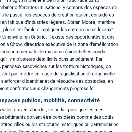
 "Il s'agit simplement de limiter la surface au sol",
ombiner différentes utilisations, y compris des espaces de
s le passé, les espaces de création étaient considérés
it en fait que d'industries légères. Dorian Moore, membre
 plus il est facile d'impliquer les entrepreneurs locaux".
ionville, en Ontario, il existe des opportunités et des
 Sonia Chow, directrice exécutive de la zone d'amélioration
isation commerciale de maisons résidentielles conduit
u'il y a plusieurs détaillants dans un bâtiment. Par
s panneaux sandwiches sur les trottoirs historiques, de
vent pas mettre en place de signalisation directionnelle
nt s'efforcer d'identifier et de résoudre ces obstacles, en
 soient conformes aux changements progressifs.
espaces publics, mobilité, connectivité
villes doivent aborder, selon lui, pour que les rues
 les bâtiments doivent être considérés comme des actifs
etites villes où les structures historiques ou patrimoniales
émolition. Deuxièmement, les villes doivent investir dans